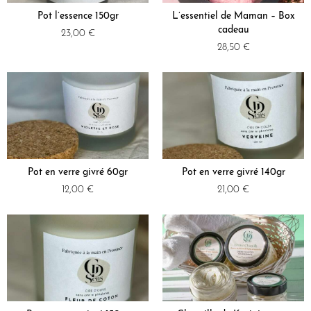
Pot l’essence 150gr
L’essentiel de Maman – Box
cadeau
23,00
€
28,50
€
Pot en verre givré 60gr
Pot en verre givré 140gr
12,00
€
21,00
€