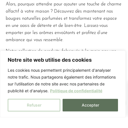
Alors, pourquoi attendre pour ajouter une touche de charme
olfactif à votre maison ? Découvrez dès maintenant nos
bougies naturelles parfumées et transformez votre espace
en une oasis de détente et de bien-être. Laissez-vous
emporter par les arômes envoûtants et profitez d’une
ambiance qui vous ressemble.
Notre collection de produits, fabriqués à la main par une
artisane passionnée dans son laboratoire situé dans le
Notre site web utilise des cookies
magnifique département du Vaucluse. Chaque produit est
Les cookies nous permettent principalement d'analyser
soigneusement confectionné avec amour et un véritable
notre trafic. Nous partageons également des informations
savoir-faire artisanal. Notre artisane utilise des techniques
sur l'utilisation de notre site avec nos partenaires de
traditionnelles pour créer des pièces uniques et d’une
publicité et d'analyse.
Politique de confidentialité
grande qualité. Chaque étape de la fabrication est
0
minutieusement contrôlée afin de garantir un résultat
Refuser
Accepter
irréprochable.
Dans son laboratoire du Vaucluse, notre artisane sélectionne
avec soin les meilleurs ingrédients et les matériaux les plus