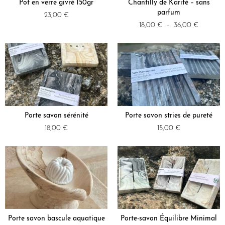
Pot en verre givré 150gr
Chantilly de Karité – sans
parfum
23,00
€
18,00
€
–
36,00
€
Porte savon sérénité
Porte savon stries de pureté
18,00
€
15,00
€
Porte savon bascule aquatique
Porte-savon Équilibre Minimal