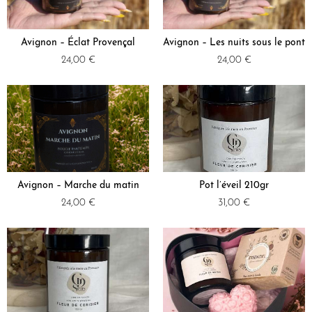
Avignon – Éclat Provençal
Avignon – Les nuits sous le pont
24,00
€
24,00
€
Avignon – Marche du matin
Pot l’éveil 210gr
24,00
€
31,00
€