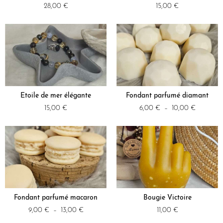
28,00
€
15,00
€
Etoile de mer élégante
Fondant parfumé diamant
15,00
€
6,00
€
–
10,00
€
Fondant parfumé macaron
Bougie Victoire
9,00
€
–
13,00
€
11,00
€