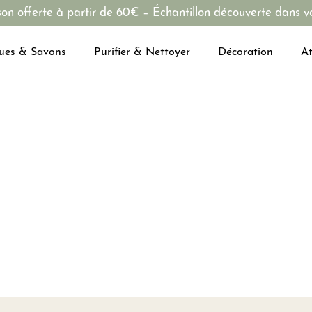
son offerte à partir de 60€ – Échantillon découverte dans vo
ues & Savons
Purifier & Nettoyer
Décoration
At