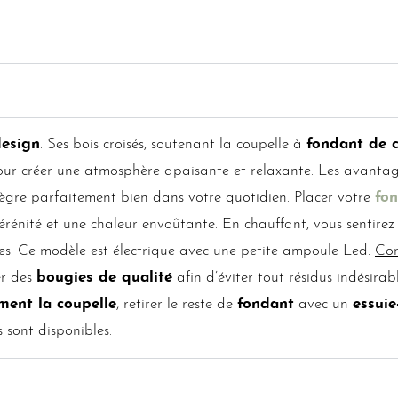
design
. Ses bois croisés, soutenant la coupelle à
fondant de c
our créer une atmosphère apaisante et relaxante. Les avantag
tègre parfaitement bien dans votre quotidien. Placer votre
fo
sérénité et une chaleur envoûtante. En chauffant, vous sentirez
pres. Ce modèle est électrique avec une petite ampoule Led.
Con
ser des
bougies de qualité
afin d’éviter tout résidus indésirab
ment la coupelle
, retirer le reste de
fondant
avec un
essuie
 sont disponibles.