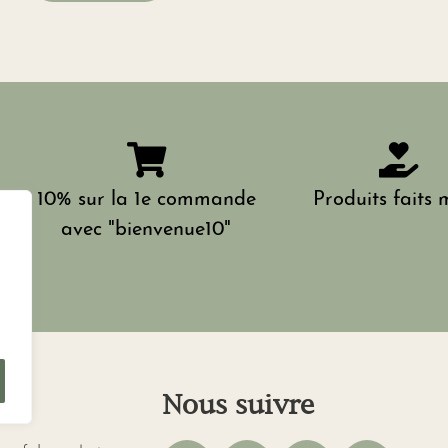
10% sur la 1e commande
Produits faits 
avec "bienvenue10"
s
Nous suivre