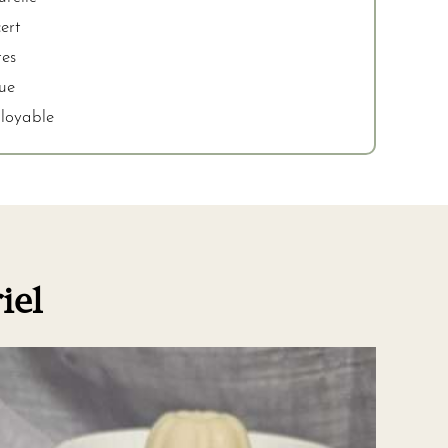
ert
es
nue
ployable
iel