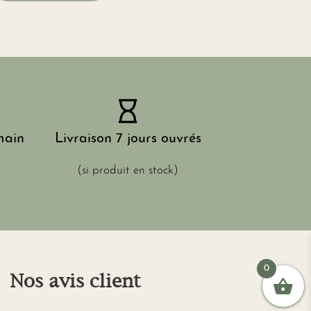
main
Livraison 7 jours ouvrés
(si produit en stock)
0
Nos avis client