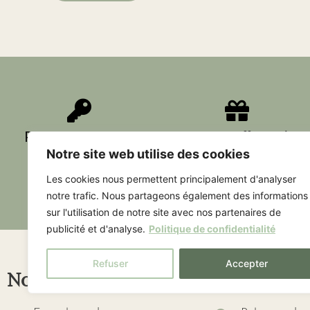
Paiement sécurisé
Livraison offerte dès
Notre site web utilise des cookies
60€
Les cookies nous permettent principalement d'analyser
notre trafic. Nous partageons également des informations
sur l'utilisation de notre site avec nos partenaires de
publicité et d'analyse.
Politique de confidentialité
Refuser
Accepter
Nous contacter
Liens utile