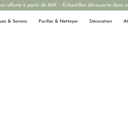
son offerte à partir de 60€ – Échantillon découverte dans vo
ues & Savons
Purifier & Nettoyer
Décoration
At