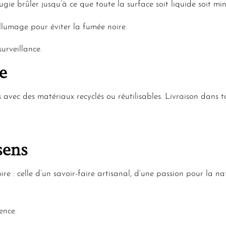
ougie brûler jusqu’à ce que toute la surface soit liquide soit m
umage pour éviter la fumée noire.
urveillance.
e
avec des matériaux recyclés ou réutilisables. Livraison dans t
sens
re : celle d’un savoir-faire artisanal, d’une passion pour la 
ence.