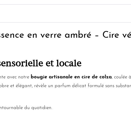
ssence en verre ambré – Cire v
nsorielle et locale
nte avec notre
bougie artisanale en cire de colza
, coulée 
obre et élégant, révèle un parfum délicat formulé sans substan
contournable du quotidien.