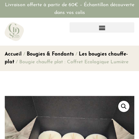
Livraison offerte à partir de 60€ – Échantillon découverte
dans vos colis
Accueil
/
Bougies & Fondants
/
Les bougies chauffe-
plat
/ Bougie chauffe plat : Coffret Ecologique Lumière