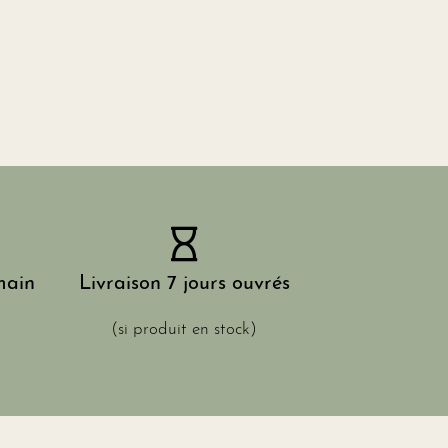
main
Livraison 7 jours ouvrés
(si produit en stock)