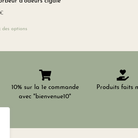
rbeur d’odeurs cigale
€
 des options
10% sur la 1e commande
Produits faits 
avec "bienvenue10"