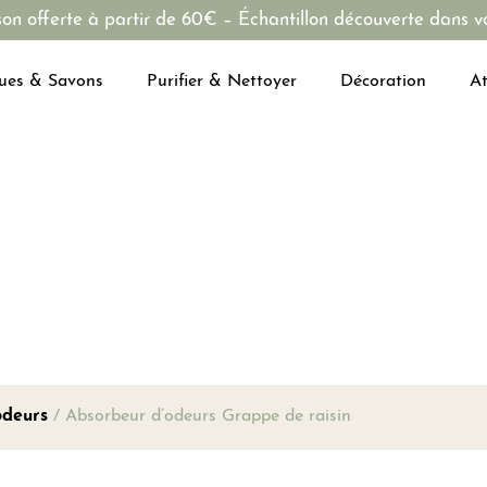
son offerte à partir de 60€ – Échantillon découverte dans vo
ues & Savons
Purifier & Nettoyer
Décoration
At
odeurs
/ Absorbeur d’odeurs Grappe de raisin