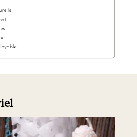
relle
ert
es
nue
ployable
iel