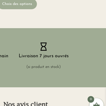
Choix des options
main
Livraison 7 jours ouvrés
(si produit en stock)
0
Nos avis client