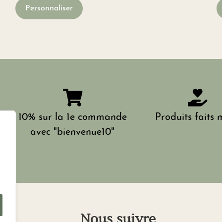
Personnaliser
10% sur la 1e commande
Produits faits 
avec "bienvenue10"
s
Nous suivre