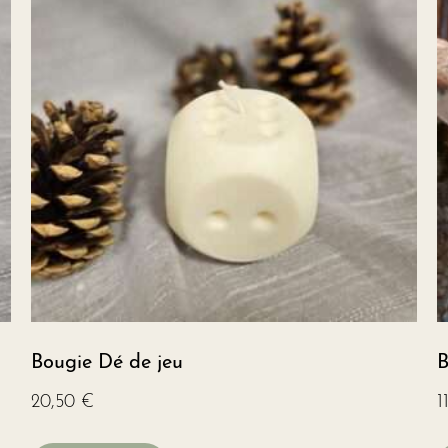
Bougie Dé de jeu
B
20,50
€
1