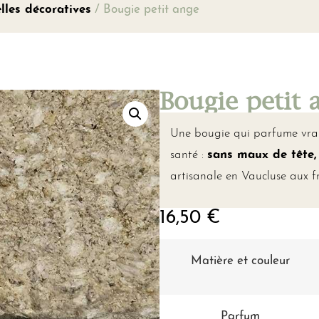
lles décoratives
/ Bougie petit ange
Bougie petit 
Une bougie qui parfume vraim
santé :
sans maux de tête
artisanale en Vaucluse aux 
16,50
€
Matière et couleur
Parfum