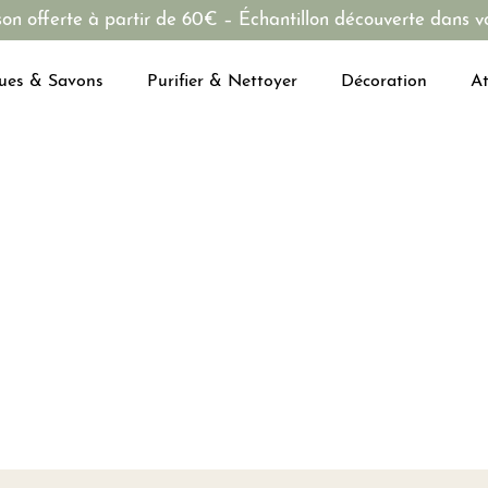
son offerte à partir de 60€ – Échantillon découverte dans vo
ues & Savons
Purifier & Nettoyer
Décoration
At