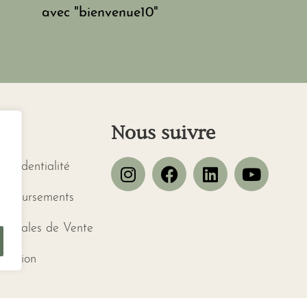
avec "bienvenue10"
s
Nous suivre
confidentialité
emboursements
énérales de Vente
ctation