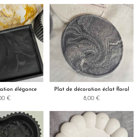
ration élégance
Plat de décoration éclat floral
,00
€
8,00
€