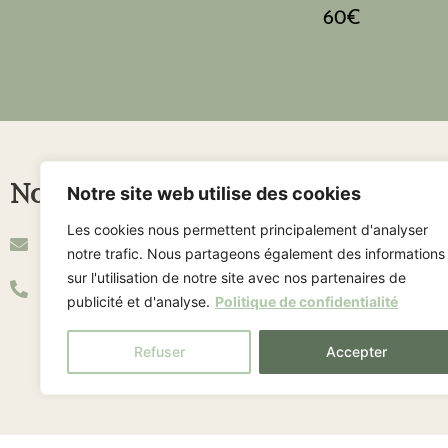
60€
Nous contacter
Liens utile
Notre site web utilise des cookies
Les cookies nous permettent principalement d'analyser
Formulaire de contact
Politique de 
notre trafic. Nous partageons également des informations
sur l'utilisation de notre site avec nos partenaires de
06 10 03 01 22
Retours et r
publicité et d'analyse.
Politique de confidentialité
Conditions G
Refuser
Accepter
Lien de rétra