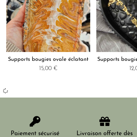
Supports bougies ovale éclatant
Supports bougi
15,00
€
12
Paiement sécurisé
Livraison offerte dès