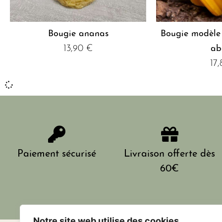
Bougie ananas
Bougie modèle
13,90
€
ab
17
Paiement sécurisé
Livraison offerte dès
60€
Notre site web utilise des cookies