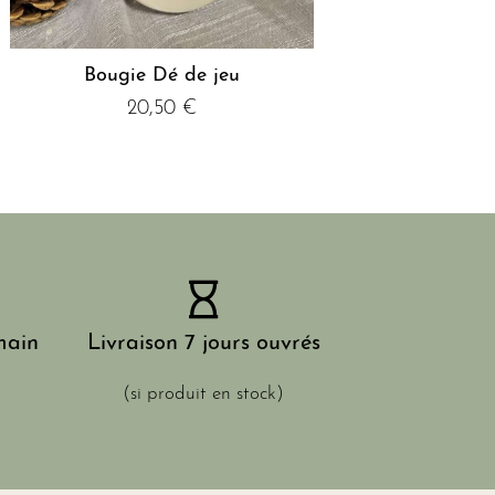
Bougie Dé de jeu
20,50
€
main
Livraison 7 jours ouvrés
(si produit en stock)