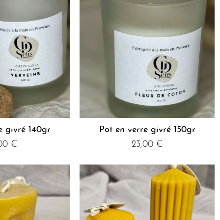
e givré 140gr
Pot en verre givré 150gr
,00
€
23,00
€