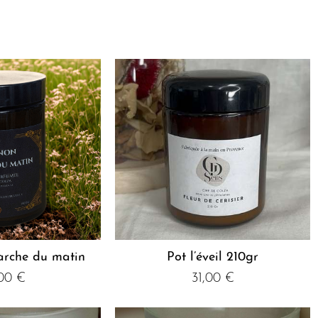
rche du matin
Pot l’éveil 210gr
,00
€
31,00
€