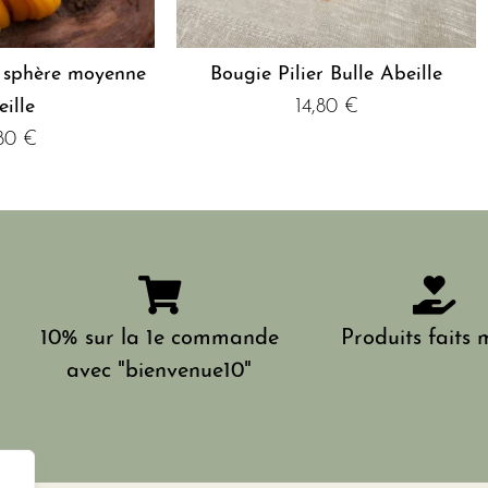
 sphère moyenne
Bougie Pilier Bulle Abeille
eille
14,80
€
,80
€
10% sur la 1e commande
Produits faits 
avec "bienvenue10"