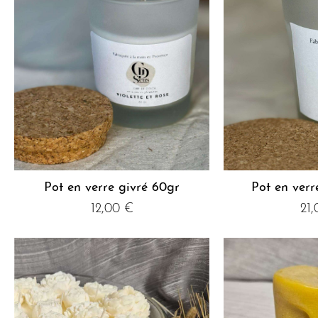
Pot en verre givré 60gr
Pot en verr
12,00
€
21