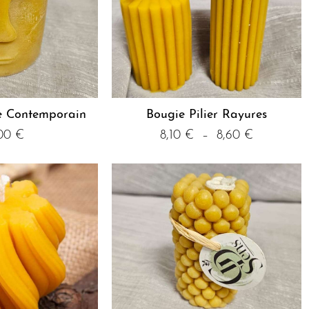
e Contemporain
Bougie Pilier Rayures
,00
€
8,10
€
–
8,60
€