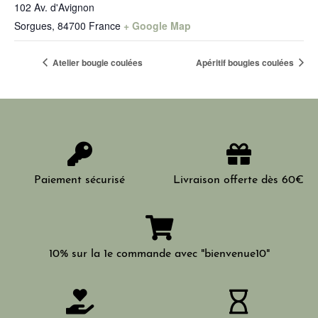
102 Av. d'Avignon
Sorgues
,
84700
France
+ Google Map
Atelier bougie coulées
Apéritif bougies coulées
Paiement sécurisé
Livraison offerte dès 60€
10% sur la 1e commande avec "bienvenue10"