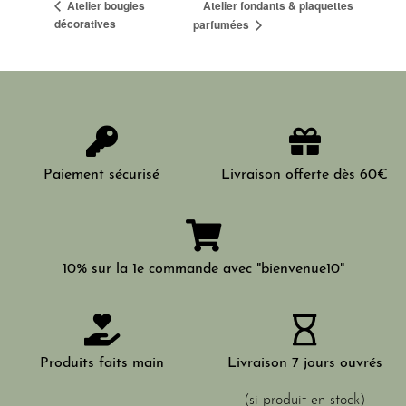
Atelier fondants & plaquettes
Atelier bougies
décoratives
parfumées
Paiement sécurisé
Livraison offerte dès 60€
10% sur la 1e commande avec "bienvenue10"
Produits faits main
Livraison 7 jours ouvrés
(si produit en stock)