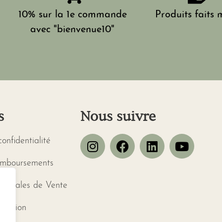
10% sur la 1e commande
Produits faits 
avec "bienvenue10"
s
Nous suivre
confidentialité
emboursements
énérales de Vente
ctation