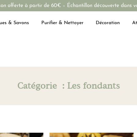
son offerte à partir de 60€ – Échantillon découverte dans vo
ues & Savons
Purifier & Nettoyer
Décoration
At
Catégorie : Les fondants