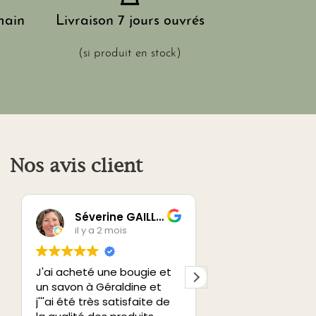
main
Livraison 7 jours ouvrés
(si produit en stock)
Nos avis client
Séverine GAILLARD
Muriel P.
il y a 2 mois
il y a 2 mois
J'ai acheté une bougie et
Je vous recomma
un savon à Géraldine et
atelier créatif.
j'''ai été très satisfaite de
Un très beau mo