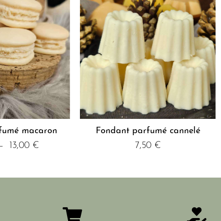
fumé macaron
Fondant parfumé cannelé
–
13,00
€
7,50
€