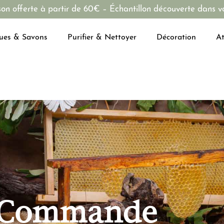
son offerte à partir de 60€ – Échantillon découverte dans vo
ues & Savons
Purifier & Nettoyer
Décoration
At
Commande