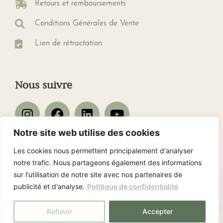
Retours et remboursements
Conditions Générales de Vente
Lien de rétractation
Nous suivre
Notre site web utilise des cookies
Les cookies nous permettent principalement d'analyser
Nos avis client
notre trafic. Nous partageons également des informations
sur l'utilisation de notre site avec nos partenaires de
publicité et d'analyse.
Politique de confidentialité
0
Refuser
Accepter
Copyright © 2026 · GD’Sens · Tous droits réservés