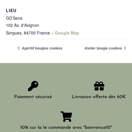
LIEU
GD’Sens
102 Av. d'Avignon
Sorgues
,
84700
France
+ Google Map
Apéritif bougies coulées
Atelier bougie coulées
Paiement sécurisé
Livraison offerte dès 60€
10% sur la 1e commande avec "bienvenue10"