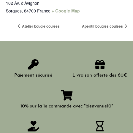
102 Av. d'Avignon
Sorgues
,
84700
France
+ Google Map
Atelier bougie coulées
Apéritif bougies coulées
Paiement sécurisé
Livraison offerte dès 60€
10% sur la 1e commande avec "bienvenue10"