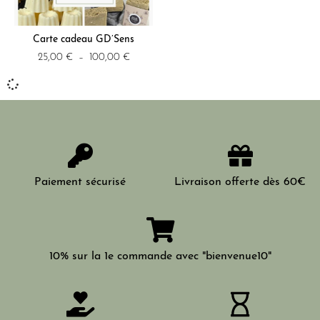
Carte cadeau GD’Sens
25,00
€
–
100,00
€
Paiement sécurisé
Livraison offerte dès 60€
10% sur la 1e commande avec "bienvenue10"